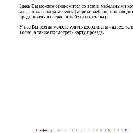
Здесь Вы можете ознакомится со всеми мебельными ко
магазины, салоны мебели, фабрики мебели, производи
предприятия из отрасли мебели и интерьера.
У нас Вы всегда можете узнать координаты - адрес, т
Тосно, а также посмотреть карту проезда.
По алфавиту:
A-Z
А
Б
В
Г
Д
Е
Ж
З
И
К
Л
М
Н
О
П
Р
С