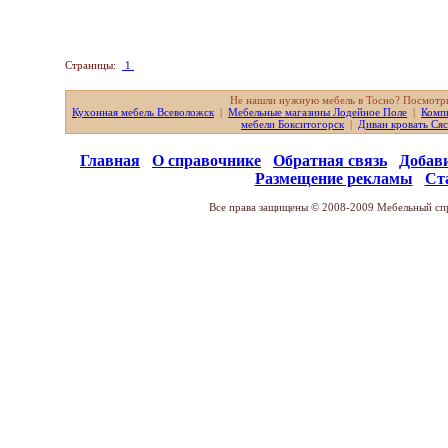
Страницы:
1
Не нашли нужную мебель в Тосно? Посмотри
Кухонная мебель Всеволожск
|
Мебельные магазины Лодейное Поле
|
Комп
мебели Бокситогорск
|
Диван кровать Ся
Главная
О справочнике
Обратная связь
Добав
Размещение рекламы
Ст
Все права защищены © 2008-2009 Мебельный спр