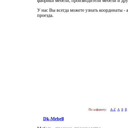
фабрики мебели, производители мебели и дру
У нас Вы всегда можете узнать координаты - 
проезда.
По алфавиту:
A-Z
А
Б
В
Dk-Mebell