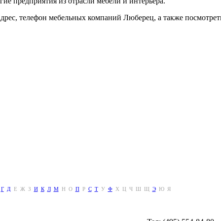
гие предприятия из отрасли мебели и интерьера.
адрес, телефон мебельных компаний Люберец, а также посмотрет
Г
Д
Е
Ж
З
И
К
Л
М
Н
О
П
Р
С
Т
У
Ф
Х
Ц
Ч
Ш
Щ
Э
Ю
Я