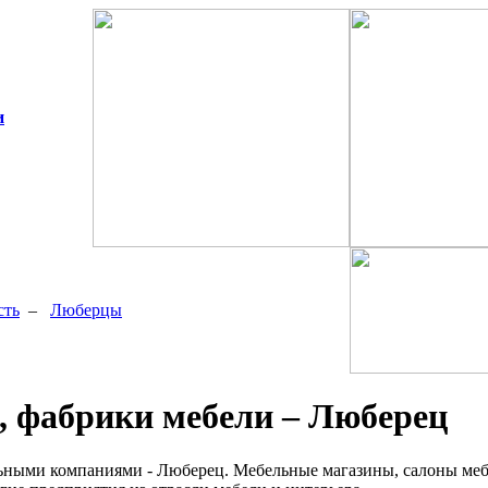
и
сть
–
Люберцы
 фабрики мебели – Люберец
льными компаниями - Люберец. Мебельные магазины, салоны меб