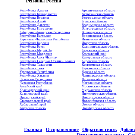
Регионы России
Республика Адыгея
Архангельская область
Республика Башкортостан
Астраханская область
Республика Бурятия
Белгородская область
Республика Алтай
Брянская область
Республика Дагестан
Владимирская область
Республика Ингушетия
Волгоградская область
Кабардино-Балкарская Республика
Вологодская область
Республика Калмыкия
Воронежская область
Карачаево-Черкесская Республика
Ивановская область
Республика Карелия
Иркутская область
Республика Коми
Калининградская область
Республика Марий Эл
Калужская область
Республика Мордовия
Камчатский край
Республика Саха /Якутия/
Кемеровская область
Республика Северная Осетия - Алания
Кировская область
Республика Татарстан
Костромская область
Республика Тыва
Курганская область
Удмуртская Республика
Курская область
Республика Хакасия
Ленинградская область
Чеченская Республика
Липецкая область
Чувашская Республика
Магаданская область
Алтайский край
Московская область
Краснодарский край
Мурманская область
Красноярский край
Нижегородская область
Приморский край
Новгородская область
Ставропольский край
Новосибирская область
Хабаровский край
Омская область
Амурская область
Оренбургская область
Главная
О справочнике
Обратная связь
Добав
Размещение рекламы
Ст