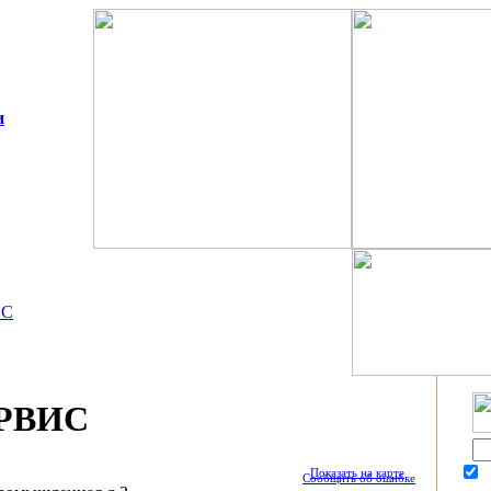
и
ИС
РВИС
Показать на карте
П
Сообщить об ошибке