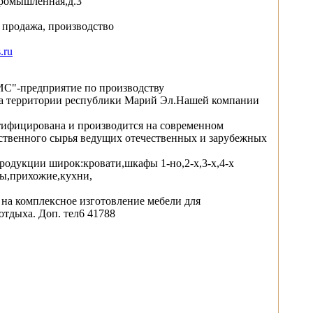
ромышленная,д.3
 продажа, производство
.ru
-предприятие по производству
а территории республики Марий Эл.Нашей компании
тифицирована и производится на современном
ственного сырья ведущих отечественных и зарубежных
одукции широк:кровати,шкафы 1-но,2-х,3-х,4-х
бы,прихожие,кухни,
на комплексное изготовление мебели для
тдыха. Доп. тел6 41788