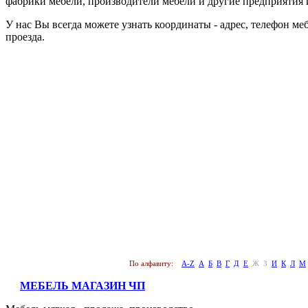
фабрики мебели, производители мебели и другие предприятия и
У нас Вы всегда можете узнать координаты - адрес, телефон м
проезда.
По алфавиту:
A-Z
А
Б
В
Г
Д
Е
Ж
З
И
К
Л
М
МЕБЕЛЬ МАГАЗИН ЧП