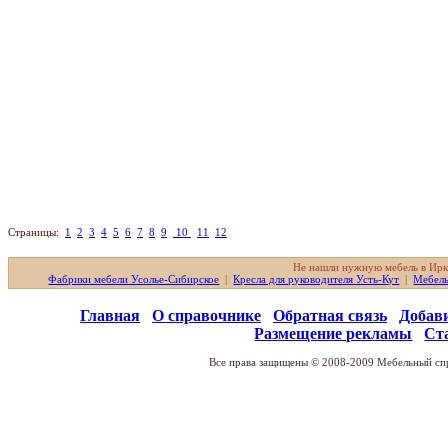
Страницы:
1
2
3
4
5
6
7
8
9
10
11
12
Не нашли нужную мебель в Ирк
Фабрики мебели Усолье-Сибирское
|
Кресла для руководителя Усть-Кут
|
Мебель
Главная
О справочнике
Обратная связь
Добав
Размещение рекламы
Ст
Все права защищены © 2008-2009 Мебельный спр