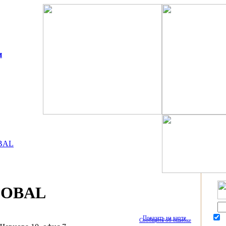
и
BAL
SOBAL
Показать на карте
П
Сообщить об ошибке