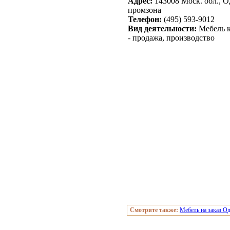
Адрес:
143008 Моск. обл., О
промзона
Телефон:
(495) 593-9012
Вид деятельности:
Мебель к
- продажа, производство
Смотрите также:
Мебель на заказ О