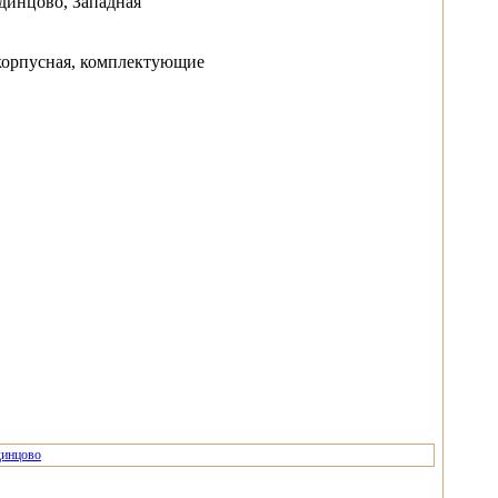
динцово, Западная
орпусная, комплектующие
динцово